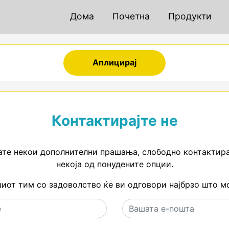
Дома
Почетна
Продукти
Аплицирај
Контактирајте не
те некои дополнителни прашања, слободно контактира
некоја од понудените опции.
иот тим со задоволство ќе ви одговори најбрзо што м