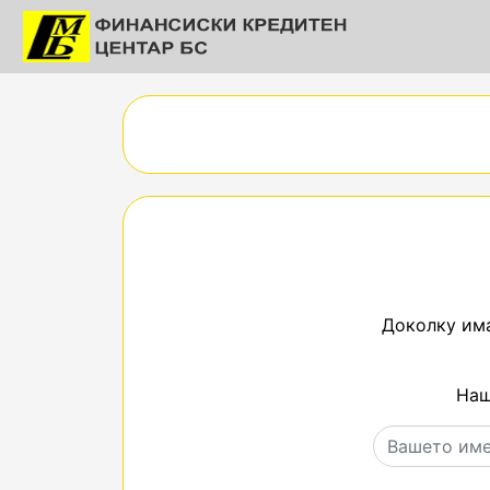
Доколку има
Наш