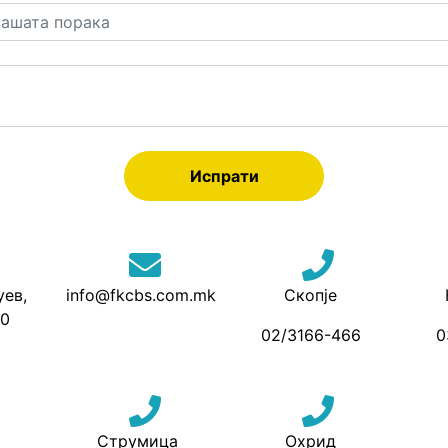
уев,
info@fkcbs.com.mk
Скопје
00
02/3166-466
0
Струмица
Охрид